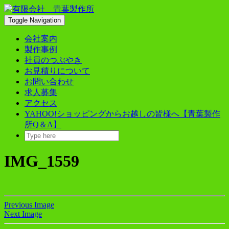
Skip
to
Toggle Navigation
content
会社案内
製作事例
社員のつぶやき
お見積りについて
お問い合わせ
求人募集
アクセス
YAHOO!ショッピングからお越しの皆様へ【青葉製作
所Q＆A】
IMG_1559
Previous Image
Next Image