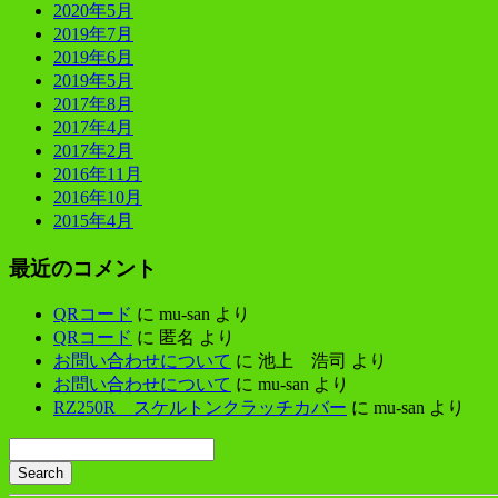
2020年5月
2019年7月
2019年6月
2019年5月
2017年8月
2017年4月
2017年2月
2016年11月
2016年10月
2015年4月
最近のコメント
QRコード
に
mu-san
より
QRコード
に
匿名
より
お問い合わせについて
に
池上 浩司
より
お問い合わせについて
に
mu-san
より
RZ250R スケルトンクラッチカバー
に
mu-san
より
Search
Searching