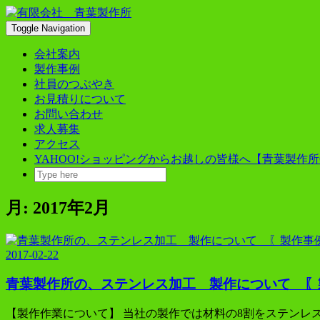
Skip
to
Toggle Navigation
content
会社案内
製作事例
社員のつぶやき
お見積りについて
お問い合わせ
求人募集
アクセス
YAHOO!ショッピングからお越しの皆様へ【青葉製作所
月:
2017年2月
2017-02-22
青葉製作所の、ステンレス加工 製作について 〖
【製作作業について】 当社の製作では材料の8割をステンレス