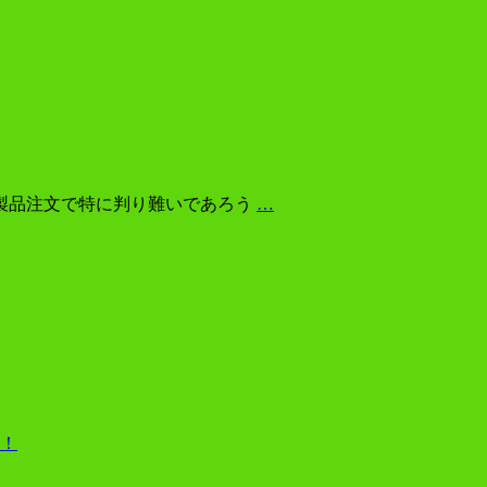
社製品注文で特に判り難いであろう
…
！