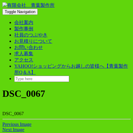
Skip
to
Toggle Navigation
content
会社案内
製作事例
社員のつぶやき
お見積りについて
お問い合わせ
求人募集
アクセス
YAHOO!ショッピングからお越しの皆様へ【青葉製作
所Q＆A】
DSC_0067
DSC_0067
Previous Image
Next Image