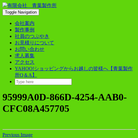
Skip
to
Toggle Navigation
content
会社案内
製作事例
社員のつぶやき
お見積りについて
お問い合わせ
求人募集
アクセス
YAHOO!ショッピングからお越しの皆様へ【青葉製作
所Q＆A】
95999A0D-866D-4254-AAB0-
CFC08A457705
Previous Image