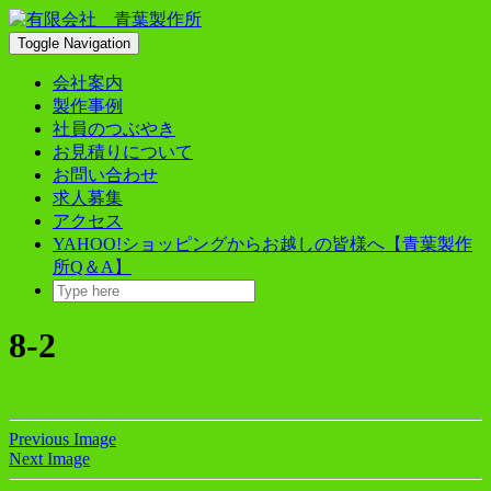
Skip
to
Toggle Navigation
content
会社案内
製作事例
社員のつぶやき
お見積りについて
お問い合わせ
求人募集
アクセス
YAHOO!ショッピングからお越しの皆様へ【青葉製作
所Q＆A】
8-2
Previous Image
Next Image