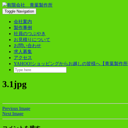
Skip
to
Toggle Navigation
content
会社案内
製作事例
社員のつぶやき
お見積りについて
お問い合わせ
求人募集
アクセス
YAHOO!ショッピングからお越しの皆様へ【青葉製作所
3.1jpg
Previous Image
Next Image