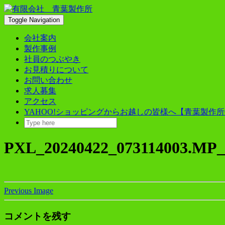
Skip
to
Toggle Navigation
content
会社案内
製作事例
社員のつぶやき
お見積りについて
お問い合わせ
求人募集
アクセス
YAHOO!ショッピングからお越しの皆様へ【青葉製作所
PXL_20240422_073114003.MP_
Previous Image
コメントを残す