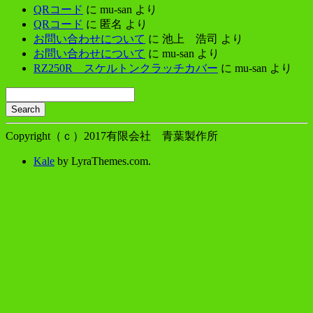
QRコード
に
mu-san
より
QRコード
に
匿名
より
お問い合わせについて
に
池上 浩司
より
お問い合わせについて
に
mu-san
より
RZ250R スケルトンクラッチカバー
に
mu-san
より
Search
Searching
is
Copyright（ｃ）2017有限会社 青葉製作所
in
progress
Kale
by LyraThemes.com.