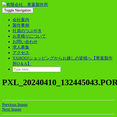
Skip
to
Toggle Navigation
content
会社案内
製作事例
社員のつぶやき
お見積りについて
お問い合わせ
求人募集
アクセス
YAHOO!ショッピングからお越しの皆様へ【青葉製作
所Q＆A】
PXL_20240410_132445043.PO
Previous Image
Next Image