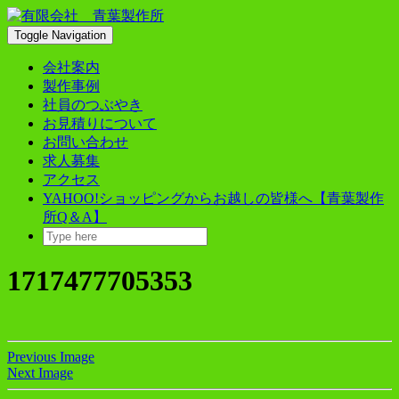
Skip
to
Toggle Navigation
content
会社案内
製作事例
社員のつぶやき
お見積りについて
お問い合わせ
求人募集
アクセス
YAHOO!ショッピングからお越しの皆様へ【青葉製作
所Q＆A】
1717477705353
Previous Image
Next Image