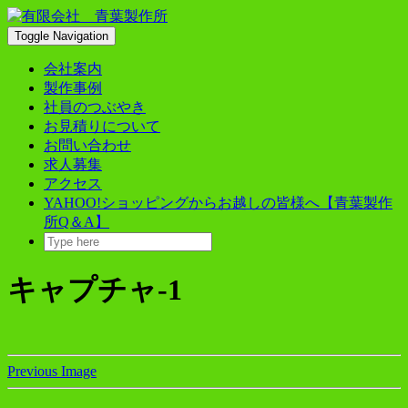
Skip
to
Toggle Navigation
content
会社案内
製作事例
社員のつぶやき
お見積りについて
お問い合わせ
求人募集
アクセス
YAHOO!ショッピングからお越しの皆様へ【青葉製作
所Q＆A】
キャプチャ-1
Previous Image