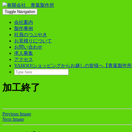
Skip
to
Toggle Navigation
content
会社案内
製作事例
社員のつぶやき
お見積りについて
お問い合わせ
求人募集
アクセス
YAHOO!ショッピングからお越しの皆様へ【青葉製作所
加工終了
Previous Image
Next Image