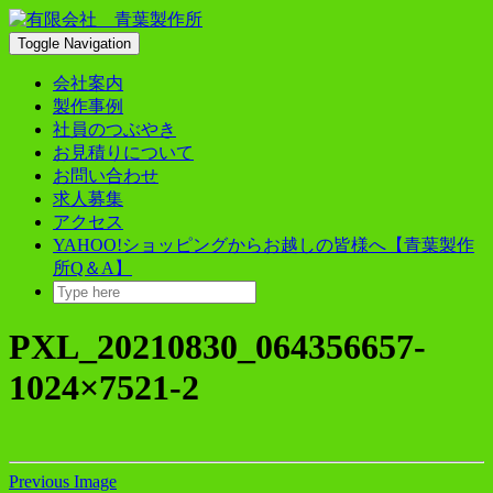
Skip
to
Toggle Navigation
content
会社案内
製作事例
社員のつぶやき
お見積りについて
お問い合わせ
求人募集
アクセス
YAHOO!ショッピングからお越しの皆様へ【青葉製作
所Q＆A】
PXL_20210830_064356657-
1024×7521-2
Previous Image