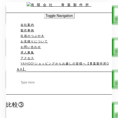
Skip
to
content
Toggle Navigation
会社案内
製作事例
社員のつぶやき
お見積りについて
お問い合わせ
求人募集
アクセス
YAHOO!ショッピングからお越しの皆様へ【青葉製作所Q
＆A】
比較③