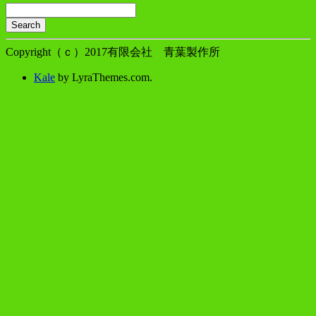
Search
Searching
is
Copyright（ｃ）2017有限会社 青葉製作所
in
progress
Kale
by LyraThemes.com.