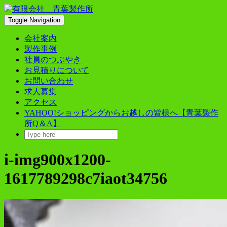
Skip
to
Toggle Navigation
content
会社案内
製作事例
社員のつぶやき
お見積りについて
お問い合わせ
求人募集
アクセス
YAHOO!ショッピングからお越しの皆様へ【青葉製作
所Q＆A】
i-img900x1200-
1617789298c7iaot34756