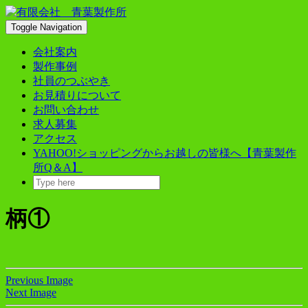
Skip
to
Toggle Navigation
content
会社案内
製作事例
社員のつぶやき
お見積りについて
お問い合わせ
求人募集
アクセス
YAHOO!ショッピングからお越しの皆様へ【青葉製作
所Q＆A】
柄①
Previous Image
Next Image