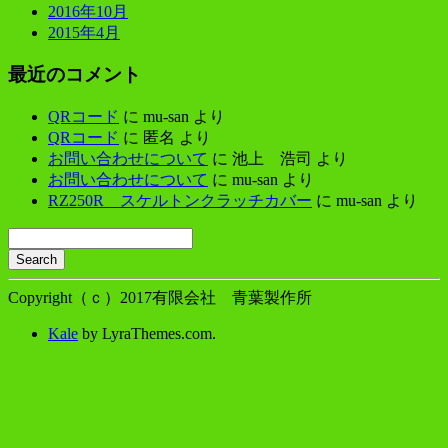
2016年10月
2015年4月
最近のコメント
QRコード
に
mu-san
より
QRコード
に
匿名
より
お問い合わせについて
に
池上 浩司
より
お問い合わせについて
に
mu-san
より
RZ250R スケルトンクラッチカバー
に
mu-san
より
Search
Searching
is
Copyright（ｃ）2017有限会社 青葉製作所
in
progress
Kale
by LyraThemes.com.