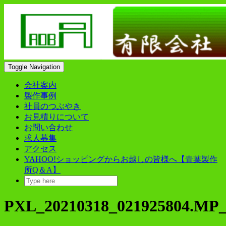
Skip
to
content
Toggle Navigation
会社案内
製作事例
社員のつぶやき
お見積りについて
お問い合わせ
求人募集
アクセス
YAHOO!ショッピングからお越しの皆様へ【青葉製作
所Q＆A】
PXL_20210318_021925804.MP