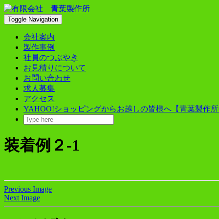
Skip
to
Toggle Navigation
content
会社案内
製作事例
社員のつぶやき
お見積りについて
お問い合わせ
求人募集
アクセス
YAHOO!ショッピングからお越しの皆様へ【青葉製作所
装着例２-1
Previous Image
Next Image