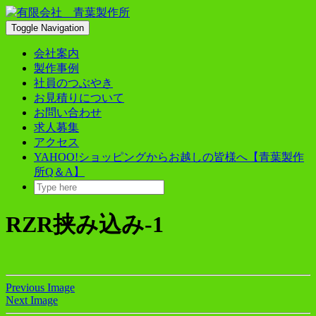
Skip
to
Toggle Navigation
content
会社案内
製作事例
社員のつぶやき
お見積りについて
お問い合わせ
求人募集
アクセス
YAHOO!ショッピングからお越しの皆様へ【青葉製作
所Q＆A】
RZR挟み込み-1
Previous Image
Next Image