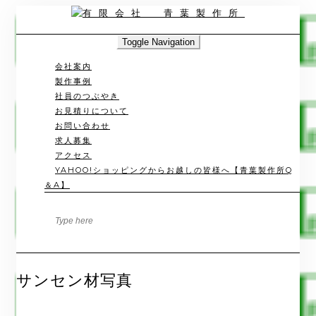
Skip
to
content
Toggle Navigation
会社案内
製作事例
社員のつぶやき
お見積りについて
お問い合わせ
求人募集
アクセス
YAHOO!ショッピングからお越しの皆様へ【青葉製作所Q
＆A】
サンセン材写真