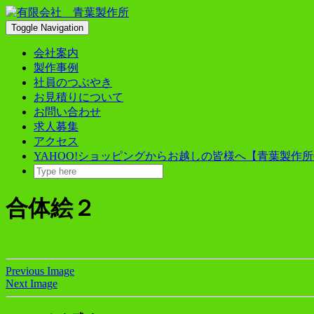
Skip
to
Toggle Navigation
content
会社案内
製作事例
社員のつぶやき
お見積りについて
お問い合わせ
求人募集
アクセス
YAHOO!ショッピングからお越しの皆様へ【青葉製作所
合体絵２
Previous Image
Next Image