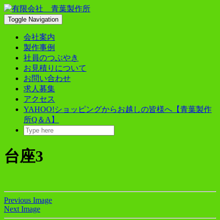
Skip
to
Toggle Navigation
content
会社案内
製作事例
社員のつぶやき
お見積りについて
お問い合わせ
求人募集
アクセス
YAHOO!ショッピングからお越しの皆様へ【青葉製作
所Q＆A】
台座3
Previous Image
Next Image