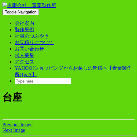
Skip
to
Toggle Navigation
content
会社案内
製作事例
社員のつぶやき
お見積りについて
お問い合わせ
求人募集
アクセス
YAHOO!ショッピングからお越しの皆様へ【青葉製作
所Q＆A】
台座
Previous Image
Next Image