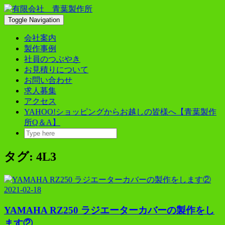
Skip
to
Toggle Navigation
content
会社案内
製作事例
社員のつぶやき
お見積りについて
お問い合わせ
求人募集
アクセス
YAHOO!ショッピングからお越しの皆様へ【青葉製作
所Q＆A】
タグ:
4L3
2021-02-18
YAMAHA RZ250 ラジエーターカバーの製作をし
ます②