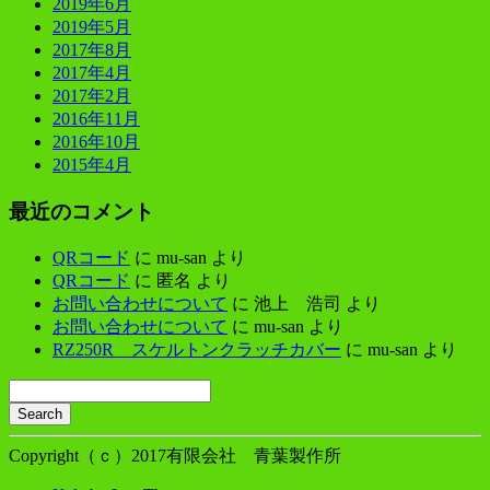
2019年6月
2019年5月
2017年8月
2017年4月
2017年2月
2016年11月
2016年10月
2015年4月
最近のコメント
QRコード
に
mu-san
より
QRコード
に
匿名
より
お問い合わせについて
に
池上 浩司
より
お問い合わせについて
に
mu-san
より
RZ250R スケルトンクラッチカバー
に
mu-san
より
Search
Searching
is
Copyright（ｃ）2017有限会社 青葉製作所
in