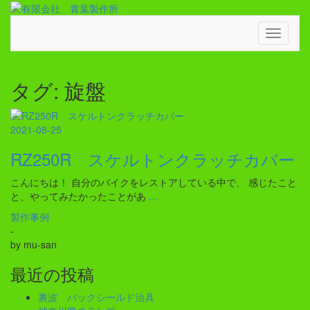
Skip
to
content
Toggle
Navigati
タグ:
旋盤
2021-08-25
RZ250R スケルトンクラッチカバー
こんにちは！ 自分のバイクをレストアしている中で、 感じたこと
と、やってみたかったことがあ
…
製作事例
-
by
mu-san
最近の投稿
裏波 バックシールド治具