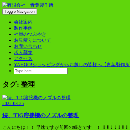
Skip
to
Toggle Navigation
content
会社案内
製作事例
社員のつぶやき
お見積りについて
お問い合わせ
求人募集
アクセス
YAHOO!ショッピングからお越しの皆様へ【青葉製作所
タグ:
整理
2022-08-25
続、TIG溶接機のノズルの整理
こんにちは！！ 早速ですが前回の続きです！！ ⇓⇓⇓⇓⇓⇓⇓⇓