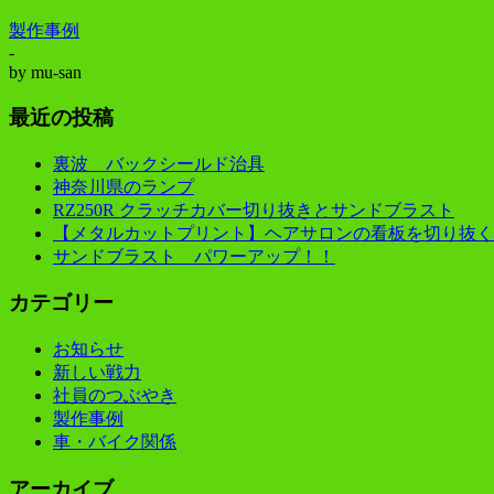
製作事例
-
by
mu-san
最近の投稿
裏波 バックシールド治具
神奈川県のランプ
RZ250R クラッチカバー切り抜きとサンドブラスト
【メタルカットプリント】ヘアサロンの看板を切り抜く
サンドブラスト パワーアップ！！
カテゴリー
お知らせ
新しい戦力
社員のつぶやき
製作事例
車・バイク関係
アーカイブ