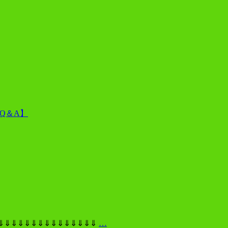
Q＆A】
⇓⇓⇓⇓⇓⇓⇓⇓⇓⇓⇓⇓⇓⇓
…