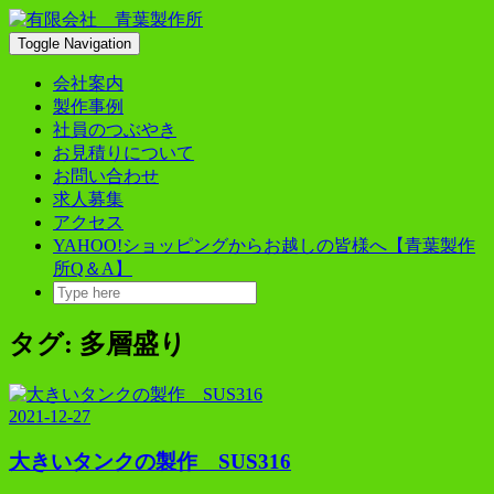
Skip
to
Toggle Navigation
content
会社案内
製作事例
社員のつぶやき
お見積りについて
お問い合わせ
求人募集
アクセス
YAHOO!ショッピングからお越しの皆様へ【青葉製作
所Q＆A】
タグ:
多層盛り
2021-12-27
大きいタンクの製作 SUS316