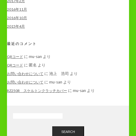
2017年2月
2016年11月
2016年10月
2015年4月
最近のコメント
に
mu-san
より
QRコード
に
匿名
より
QRコード
に
池上 浩司
より
お問い合わせについて
に
mu-san
より
お問い合わせについて
に
mu-san
より
RZ250R スケルトンクラッチカバー
SEARCH