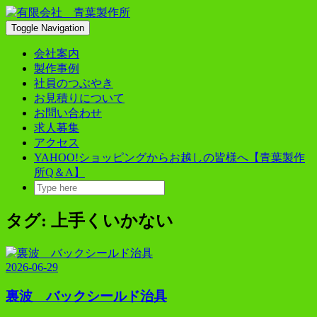
Skip
to
Toggle Navigation
content
会社案内
製作事例
社員のつぶやき
お見積りについて
お問い合わせ
求人募集
アクセス
YAHOO!ショッピングからお越しの皆様へ【青葉製作
所Q＆A】
タグ:
上手くいかない
2026-06-29
裏波 バックシールド治具