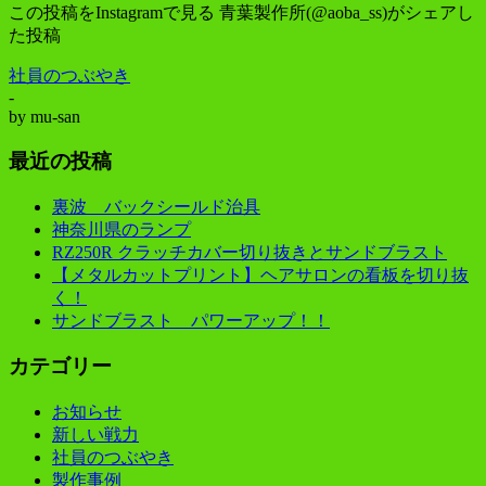
この投稿をInstagramで見る 青葉製作所(@aoba_ss)がシェアし
た投稿
社員のつぶやき
-
by
mu-san
最近の投稿
裏波 バックシールド治具
神奈川県のランプ
RZ250R クラッチカバー切り抜きとサンドブラスト
【メタルカットプリント】ヘアサロンの看板を切り抜
く！
サンドブラスト パワーアップ！！
カテゴリー
お知らせ
新しい戦力
社員のつぶやき
製作事例