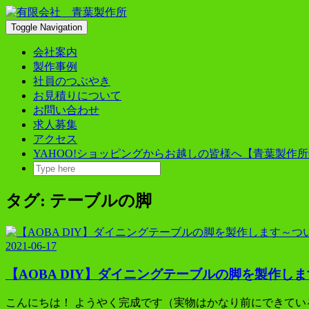
Skip
to
Toggle Navigation
content
会社案内
製作事例
社員のつぶやき
お見積りについて
お問い合わせ
求人募集
アクセス
YAHOO!ショッピングからお越しの皆様へ【青葉製作所
タグ:
テーブルの脚
2021-06-17
【AOBA DIY】ダイニングテーブルの脚を製作し
こんにちは！ ようやく完成です（実物はかなり前にできて