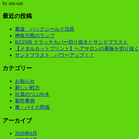
by
mu-san
最近の投稿
裏波 バックシールド治具
神奈川県のランプ
RZ250R クラッチカバー切り抜きとサンドブラスト
【メタルカットプリント】ヘアサロンの看板を切り抜く
サンドブラスト パワーアップ！！
カテゴリー
お知らせ
新しい戦力
社員のつぶやき
製作事例
車・バイク関係
アーカイブ
2026年6月