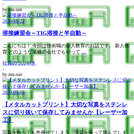
-
by
mu-san
2020-10-22
溶接練習会～TIG溶接と半自動～
こんにちは！ 今回は技術職の新人教育のお話です。 新人教
育 どのような業種の会社でもやって
…
社員のつぶやき
-
by
mu-san
2020-09-16
【メタルカットプリント】大切な写真をステンレ
スに切り抜いて保存してみませんか【レーザー加
工】
写真を飾っても色褪せてしまう、湿気を吸って痛んでしま