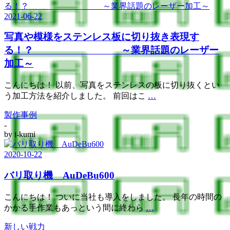
2021-06-22
写真や模様をステンレス板に切り抜き表現す
る！？ ～業界話題のレーザー
加工～
こんにちは！ 以前、写真をステンレスの板に切り抜くとい
う加工方法を紹介しました。 前回はこ
…
製作事例
-
by
t-kumi
2020-10-22
バリ取り機 AuDeBu600
こんにちは！ ついに当社も導入をしました。 長年の時間の
かかる手作業もあっという間に終わら
…
新しい戦力