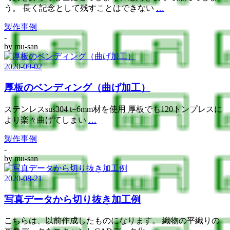
う。 長く記念として残すことはできない
…
製作事例
-
by
mu-san
2020-09-02
厚板のベンディング（曲げ加工）
ステンレスsus304 t=6mm材を使用 厚板でも120トンプレスに
より楽々曲げてしまい
…
製作事例
-
by
mu-san
2020-08-21
写真データから切り抜き加工例
こちらは、以前作成したものになります。 織物の平織りの