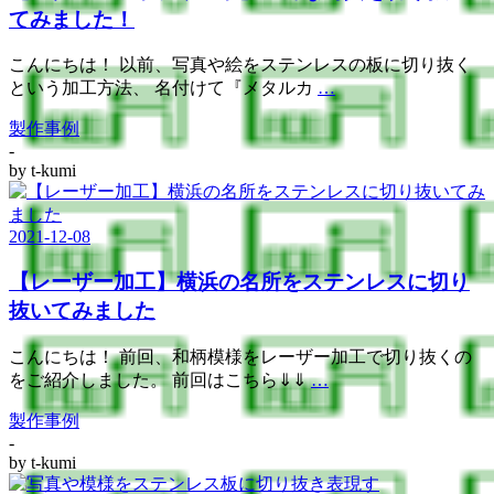
てみました！
こんにちは！ 以前、写真や絵をステンレスの板に切り抜く
という加工方法、 名付けて『メタルカ
…
製作事例
-
by
t-kumi
2021-12-08
【レーザー加工】横浜の名所をステンレスに切り
抜いてみました
こんにちは！ 前回、和柄模様をレーザー加工で切り抜くの
をご紹介しました。 前回はこちら⇓⇓
…
製作事例
-
by
t-kumi