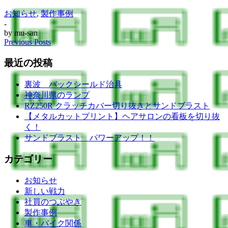
お知らせ
,
製作事例
-
by
mu-san
Previous Posts
最近の投稿
裏波 バックシールド治具
神奈川県のランプ
RZ250R クラッチカバー切り抜きとサンドブラスト
【メタルカットプリント】ヘアサロンの看板を切り抜
く！
サンドブラスト パワーアップ！！
カテゴリー
お知らせ
新しい戦力
社員のつぶやき
製作事例
車・バイク関係