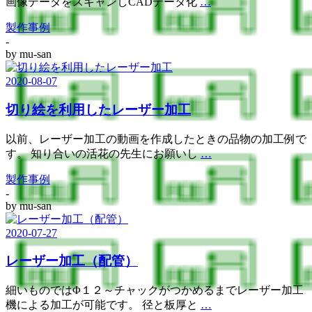
画像データをスキャンしCADデータ化
…
製作事例
-
by
mu-san
2020-08-07
切り絵を利用したレーザー加工
以前、レーザー加工の動画を作成したときの品物の加工例で
す。 知り合いの活花の先生にお願いし
…
製作事例
-
by
mu-san
2020-07-27
レーザー加工（配管）
細いものではΦ１２～チャックがつかめるまでレーザー加工
機による加工が可能です。 径と板厚と
…