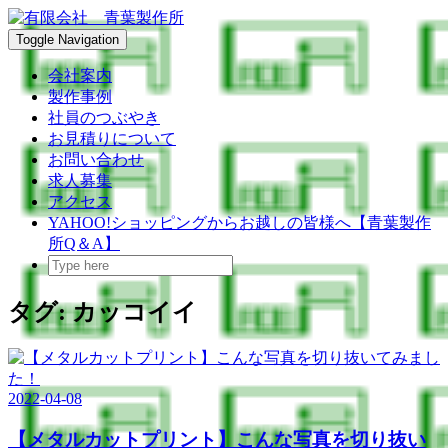
Skip
to
Toggle Navigation
content
会社案内
製作事例
社員のつぶやき
お見積りについて
お問い合わせ
求人募集
アクセス
YAHOO!ショッピングからお越しの皆様へ【青葉製作
所Q＆A】
タグ:
カッコイイ
2022-04-08
【メタルカットプリント】こんな写真を切り抜い