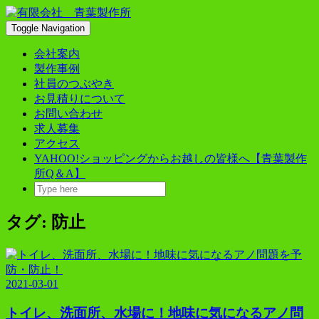
Skip
to
Toggle Navigation
content
会社案内
製作事例
社員のつぶやき
お見積りについて
お問い合わせ
求人募集
アクセス
YAHOO!ショッピングからお越しの皆様へ【青葉製作
所Q＆A】
タグ:
防止
2021-03-01
トイレ、洗面所、水場に！地味に気になるアノ問