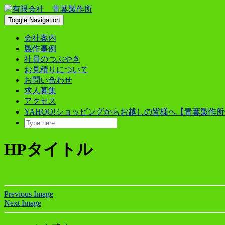
Skip
to
Toggle Navigation
content
会社案内
製作事例
社員のつぶやき
お見積りについて
お問い合わせ
求人募集
アクセス
YAHOO!ショッピングからお越しの皆様へ【青葉製作所
HPタイトル
Previous Image
Next Image