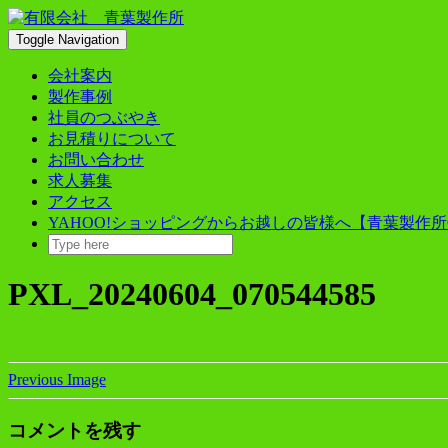
Skip
to
Toggle Navigation
content
会社案内
製作事例
社員のつぶやき
お見積りについて
お問い合わせ
求人募集
アクセス
YAHOO!ショッピングからお越しの皆様へ【青葉製作所
PXL_20240604_070544585
Previous Image
コメントを残す