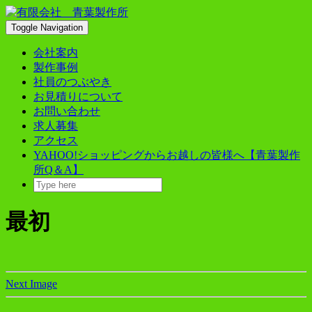
Skip
to
Toggle Navigation
content
会社案内
製作事例
社員のつぶやき
お見積りについて
お問い合わせ
求人募集
アクセス
YAHOO!ショッピングからお越しの皆様へ【青葉製作
所Q＆A】
最初
Next Image