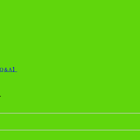
Q＆A】
_