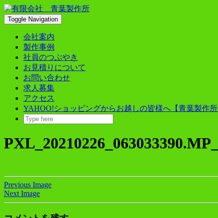
Skip
to
Toggle Navigation
content
会社案内
製作事例
社員のつぶやき
お見積りについて
お問い合わせ
求人募集
アクセス
YAHOO!ショッピングからお越しの皆様へ【青葉製作所
PXL_20210226_063033390.MP
Previous Image
Next Image